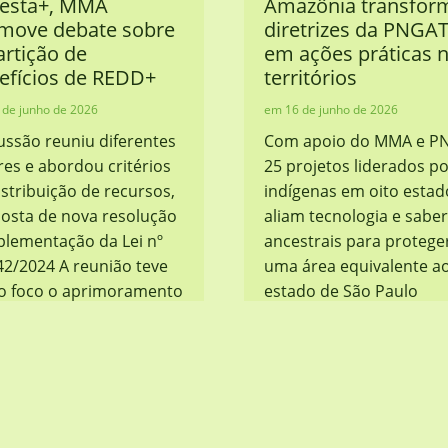
resta+, MMA
Amazônia transfor
move debate sobre
diretrizes da PNGAT
artição de
em ações práticas 
efícios de REDD+
territórios
 de junho de 2026
16 de junho de 2026
ussão reuniu diferentes
Com apoio do MMA e P
res e abordou critérios
25 projetos liderados p
istribuição de recursos,
indígenas em oito estad
osta de nova resolução
aliam tecnologia e sabe
plementação da Lei nº
ancestrais para protege
42/2024 A reunião teve
uma área equivalente a
 foco o aprimoramento
estado de São Paulo
regras para distribuição
Trabalho das brigadas
enefícios gerados por
indígenas para a preve