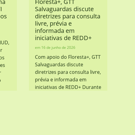
ma
Floresta+, GTT
I
Salvaguardas discute
nos
diretrizes para consulta
livre, prévia e
informada em
iniciativas de REDD+
NUD,
16 de junho de 2026
or
Com apoio do Floresta+, GTT
os
Salvaguardas discute
res
diretrizes para consulta livre,
r
prévia e informada em
o
iniciativas de REDD+ Durante
o encontro foram mapeadas
as percepções sobre a
nção
Consulta Livre, Prévia e
Informada (CLPI) em
projetos e