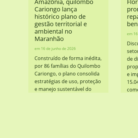
Amazônia, quilombo
Flo
Cariongo lança
pro
histórico plano de
rep
gestão territorial e
ben
ambiental no
16
Maranhão
Disc
16 de junho de 2026
seto
Construído de forma inédita,
de d
por 86 famílias do Quilombo
prop
Cariongo, o plano consolida
e im
estratégias de uso, proteção
15.0
e manejo sustentável do
como
território. O Quilombo
das 
Cariongo, localizado no
de b
município de Santa Rita (MA),
protagonizou um marco
histórico