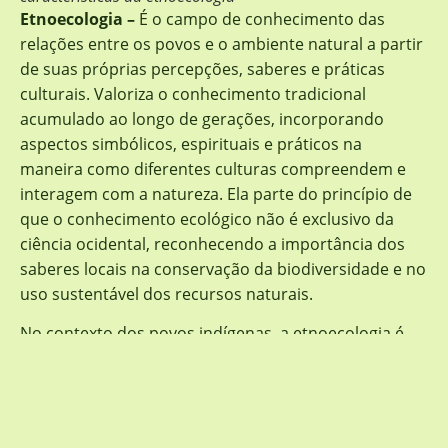
Etnoecologia –
É o campo de conhecimento das
relações entre os povos e o ambiente natural a partir
de suas próprias percepções, saberes e práticas
culturais. Valoriza o conhecimento tradicional
acumulado ao longo de gerações, incorporando
aspectos simbólicos, espirituais e práticos na
maneira como diferentes culturas compreendem e
interagem com a natureza. Ela parte do princípio de
que o conhecimento ecológico não é exclusivo da
ciência ocidental, reconhecendo a importância dos
saberes locais na conservação da biodiversidade e no
uso sustentável dos recursos naturais.
No contexto dos povos indígenas, a etnoecologia é
especialmente relevante, pois revela como eles
constroem modos de vida profundamente integrados
aos ecossistemas onde vivem. Povos indígenas da
Amazônia, por exemplo, desenvolvem sistemas