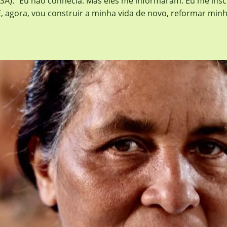
A). “Eu não conhecia. Mas eles me informaram. Eu me inscr
 agora, vou construir a minha vida de novo, reformar minha