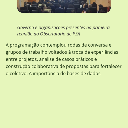
Governo e organizações presentes na primeira
reunião do Obsertatório de PSA
A programação contemplou rodas de conversa e
grupos de trabalho voltados à troca de experiências
entre projetos, análise de casos práticos e
construção colaborativa de propostas para fortalecer
o coletivo. A importância de bases de dados
consolidadas para subsidiar decisões; a integração
do PSA a estratégias de adaptação climática e
conservação da biodiversidade; e a articulação entre
diferentes instituições para ampliar a escala e a
efetividade dos projetos foram outros temas também
debatidos no encontro.
“Foi primeira reunião presencial do Observatório PSA,